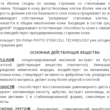
рта яблони сходны по своему строению со стволовыми к
ловека. Попадая в кожу фитостволовые клетки (более чем на
рость деления клеток базального слоя кожи и продлевают их ж
тивизирует собственные "резервные" стволовые клетки
ражается в общем омоложении кожи. Входящие в состав сре
gestrill" поддерживает естественную способность кожи к само
противодействует преждевременному старению кожи.
пользуют Stri-PeXan PHYTO STEM CELL TECHNOLOGY уже сегодня
трашнем дне!
ОСНОВНЫЕ ДЕЙСТВУЮЩИЕ ВЕЩЕСТВА:
TULINE®
- концентрированный масляной экстракт из бут
иатской (действующее вещество спиллантол). Уменьша
кращения мимических морщин, воздействует на механизмы
тяжки кожи, стимулирует активность фибробластов, упорядочи
мального матрикса, делает кожу более упругой и плотной.
DIANCE®
- способствует восстановлению равномерного цвета 
держит азелаиновую кислоту, арбутин, экстракт шелковицы, 
гния (витамин С в стабилизированной форме), гликолевую и
лоты.
ONZING PEPTID®
- биокомплекс, стимулирующий выработк