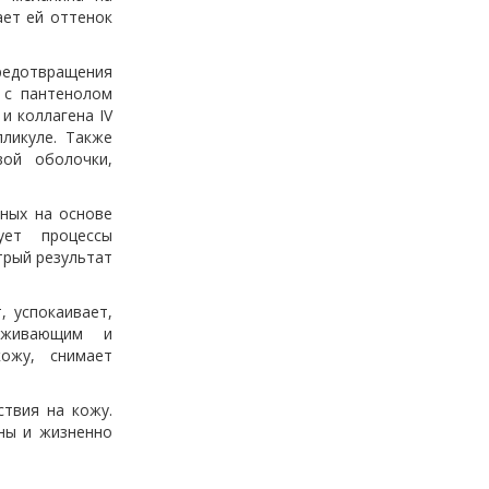
ает ей оттенок
редотвращения
 с пантенолом
и коллагена IV
ликуле. Также
вой оболочки,
нных на основе
ует процессы
трый результат
, успокаивает,
аживающим и
ожу, снимает
твия на кожу.
ны и жизненно