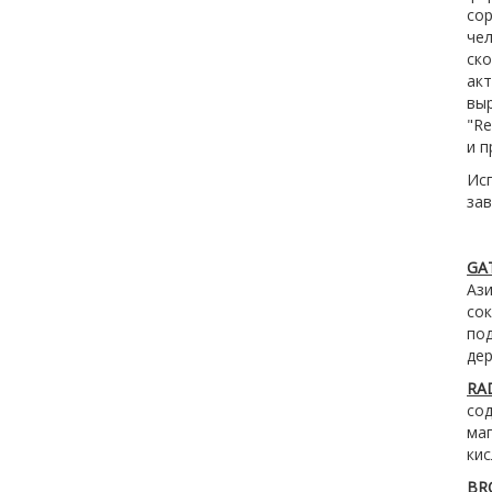
со
че
ско
ак
вы
"Re
и 
Ис
зав
GA
Аз
со
под
дер
RA
со
ма
кис
BR