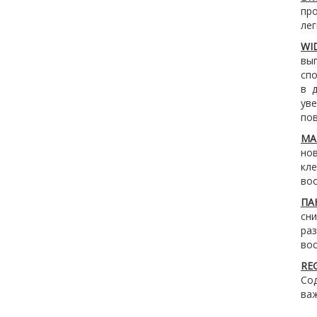
пр
лег
WI
вы
спо
в 
ув
пов
MA
но
кле
вос
ПА
сн
ра
вос
RE
Со
ва