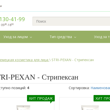
вы
130-41-99
30
00
:
09
-18
Уход за лицом
Тип средства
Уход за 
немецкая косметика для лица
\
STRI-PEXAN - Стрипексан
RI-PEXAN - Стрипексан
ступно позиций
:
4
Сортировка:
Наименова
ХИТ ПРОДАЖ
ХИТ ПР