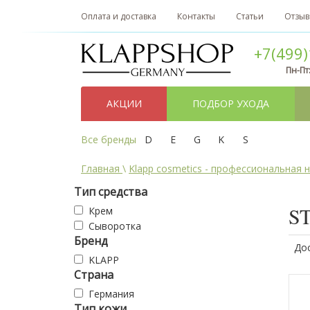
Оплата и доставка
Контакты
Статьи
Отзы
+7(499)
Пн-Пт
АКЦИИ
ПОДБОР УХОДА
Все бренды
D
E
G
K
S
Главная
\
Klapp cosmetics - профессиональная 
Тип средства
ST
Крем
Сыворотка
Бренд
До
KLAPP
Страна
Германия
Тип кожи