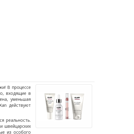
жи! В процессе
во, входящие в
гена, уменьшая
eXan действуют
ся реальность.
 и швейцарских
ые из особого