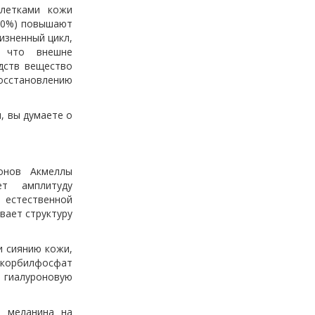
летками кожи
 80%) повышают
изненный цикл,
, что внешне
дств вещество
восстановлению
, вы думаете о
онов Акмеллы
ет амплитуду
 естественной
вает структуру
и сиянию кожи,
аскорбилфосфат
 гиалуроновую
у меланина на