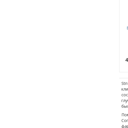
4
Str
кли
со
гл
быс
По
Со
фа