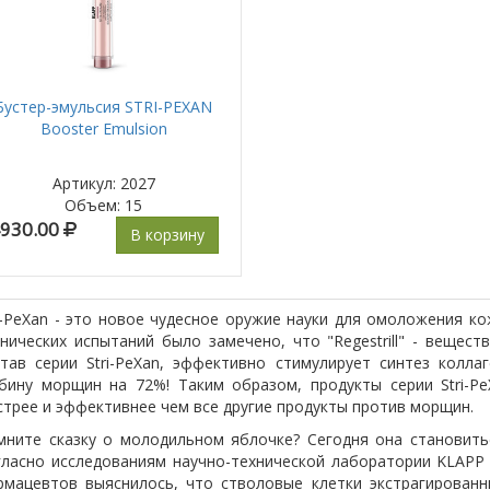
Бустер-эмульсия STRI-PEXAN
Booster Emulsion
Артикул: 2027
Объем
:
15
930.00
В корзину
i-PeXan - это новое чудесное оружие науки для омоложения ко
нических испытаний было замечено, что "Regestrill" - вещест
став серии Stri-PeXan, эффективно стимулирует синтез колла
убину морщин на 72%! Таким образом, продукты серии Stri-P
трее и эффективнее чем все другие продукты против морщин.
мните сказку о молодильном яблочке? Сегодня она становить
гласно исследованиям научно-технической лаборатории KLAPP
рмацевтов выяснилось, что стволовые клетки экстрагированн