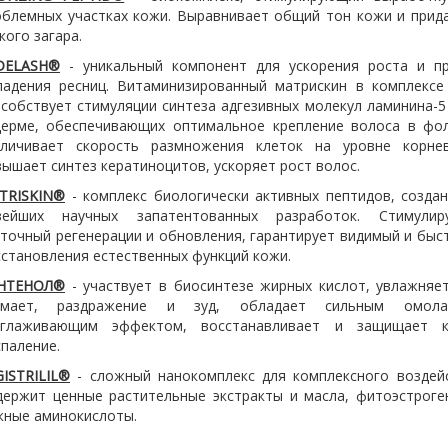
облемных участках кожи. Выравнивает общий тон кожи и прид
кого загара.
DELASH®
- уникальный компонент для ускорения роста и п
падения ресниц. Витаминизированный матрискин в комплексе
собствует стимуляции синтеза адгезивных молекул ламинина-5 
дерме, обеспечивающих оптимальное крепление волоса в фол
еличивает скорость размножения клеток на уровне корне
ышает синтез кератиноцитов, ускоряет рост волос.
TRISKIN®
- комплекс биологически активных пептидов, созда
вейших научных запатентованных разработок. Стимулир
точный регенерации и обновления, гарантирует видимый и быс
становления естественных функций кожи.
НТЕНОЛ®
- участвует в биосинтезе жирных кислот, увлажняет
имает, раздражение и зуд, обладает сильным омол
зглаживающим эффектом, восстанавливает и защищает к
паление.
GISTRILIL®
- сложный нанокомплекс для комплексного воздейс
держит ценные растительные экстракты и масла, фитоэстроге
жные аминокислоты.