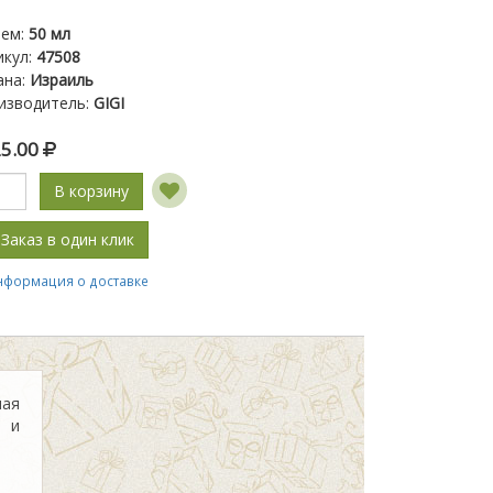
ем
:
50 мл
икул
:
47508
ана
:
Израиль
изводитель
:
GIGI
25.00
В корзину
Заказ в один клик
нформация о доставке
ая
й и