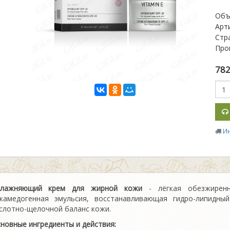
Объ
Арт
Стр
Про
78
И
влажняющий крем для жирной кожи
- лёгкая обезжиренн
камедогенная эмульсия, восстанавливающая гидро-липидны
слотно-щелочной баланс кожи.
новные ингредиенты и действия: