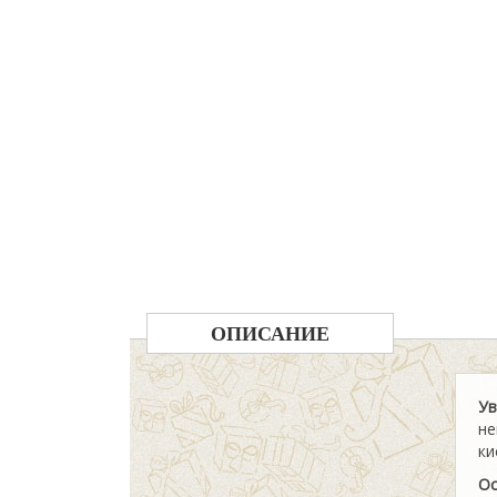
ОПИСАНИЕ
У
не
ки
Ос