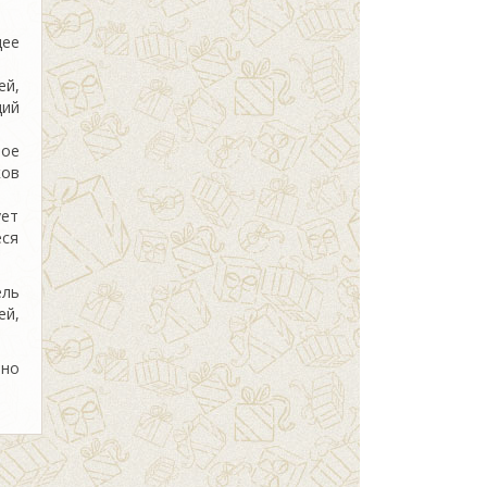
щее
й,
ий
ое
ков
ует
ся
ель
ей,
ьно