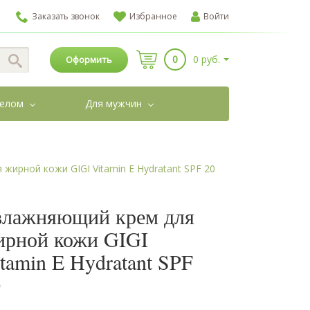
Заказать звонок
Избранное
Войти
0
0 руб.
Оформить
телом
Для мужчин
жирной кожи GIGI Vitamin E Hydratant SPF 20
влажняющий крем для
ирной кожи GIGI
tamin E Hydratant SPF
0