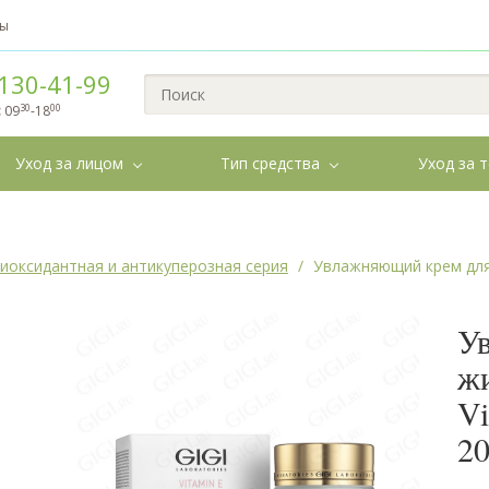
вы
130-41-99
30
00
:
09
-18
Уход за лицом
Тип средства
Уход за 
нтиоксидантная и антикуперозная серия
Увлажняющий крем для 
У
ж
Vi
2