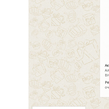
Ак
Ал
ВН
Ре
оч