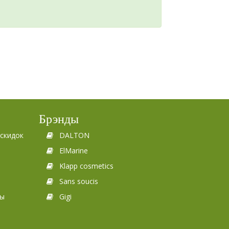
Брэнды
скидок
DALTON
ElMarine
Klapp cosmetics
Sans soucis
ты
Gigi