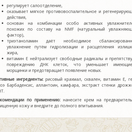
регулирует салоотделение,
оказывает мягкое противовоспалительное и регенерирую
действия,
основан на комбинации особо активных увлажнителе
похожих по составу на NMF (натуральный увлажняющ
фактор),
триэтаноламин даёт необходимое сбалансированн
увлажнение путём гидролизации и расщепления излиш
жира,
витамин Е нейтрализует свободные радикалы и препятств
повреждению ДНК клеток, что уменьшает имеющие
морщинки и предотвращает появление новых.
тивные ингредиенты:
рисовый крахмал, сквален, витамин Е, г
оэ Барбаденсис, аллантоин, камфара, экстракт стенки дрожж
Т.
комендации по применению:
нанесите крем на предварител
ищенную кожу и внедрите до полного впитывания.