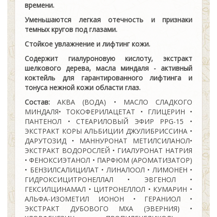
времени.
Уменьшаются легкая отечность и признаки
темных кругов под глазами.
Стойкое увлажнение и лифтинг кожи.
Содержит гиалуроновую кислоту, экстракт
шелкового дерева, масла миндаля - активный
коктейль для гарантированного лифтинга и
тонуса нежной кожи области глаз.
Состав:
АКВА (ВОДА) • МАСЛО СЛАДКОГО
МИНДАЛЯ• ТОКОФЕРИЛАЦЕТАТ • ГЛИЦЕРИН •
ПАНТЕНОЛ • СТЕАРИЛОВЫЙ ЭФИР PPG-15 •
ЭКСТРАКТ КОРЫ АЛЬБИЦИИ ДЖУЛИБРИССИНА •
ДАРУТОЗИД • МАННУРОНАТ МЕТИЛСИЛАНОЛ•
ЭКСТРАКТ ВОДОРОСЛЕЙ • ГИАЛУРОНАТ НАТРИЯ
• ФЕНОКСИЭТАНОЛ • ПАРФЮМ (АРОМАТИЗАТОР)
• БЕНЗИЛСАЛИЦИЛАТ • ЛИНАЛООЛ • ЛИМОНЕН •
ГИДРОКСИЦИТРОНЕЛЛАЛ • ЭВГЕНОЛ •
ГЕКСИЛЦИНАМАЛ • ЦИТРОНЕЛЛОЛ • КУМАРИН •
АЛЬФА-ИЗОМЕТИЛ ИОНОН • ГЕРАНИОЛ •
ЭКСТРАКТ ДУБОВОГО МХА (ЭВЕРНИЯ) •