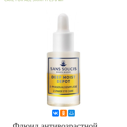
Флюид антивозрастной