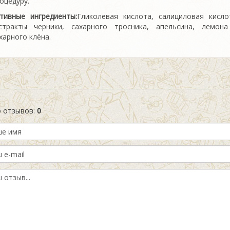
оцедуру.
тивные ингредиенты:
Гликолевая кислота, салициловая кисло
стракты черники, сахарного тросника, апельсина, лемон
харного клёна.
о отзывов
:
0