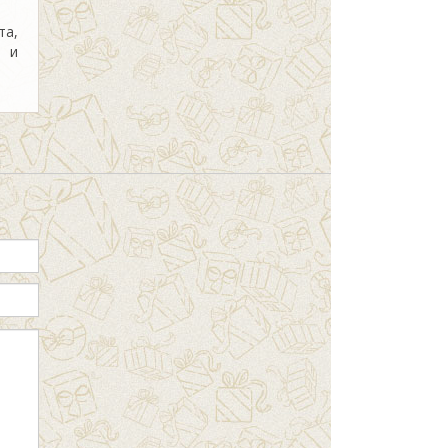
та,
а и