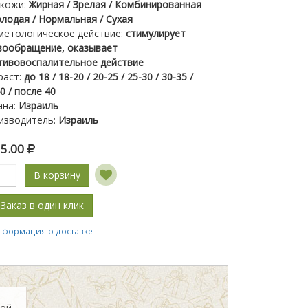
 кожи
:
Жирная / Зрелая / Комбинированная
олодая / Нормальная / Сухая
метологическое действие
:
стимулирует
вообращение, оказывает
тивовоспалительное действие
раст
:
до 18 / 18-20 / 20-25 / 25-30 / 30-35 /
0 / после 40
ана
:
Израиль
изводитель
:
Израиль
35.00
В корзину
Заказ в один клик
нформация о доставке
ной