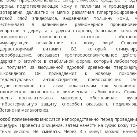
ороны, подготавливающее кожу к пилингам и процедурам
зотерапии, деликатно и мягко размягчая гипертрофирован
оговой слой эпидермиса, выравнивая толщину кожи, ч
беспечивает в дальнейшем равномерное проникновен
епаратов в дерму, а с другой стороны, благодаря компле
нновационных компонентов, оказывает собственн
тимулирующее воздействие на кожу лица! Содерж
одорастворимый витамин В3, который стимулиру
овообращение, оказывает противовоспалительное действ
держит pTeroWhite в стабильной форме, который лаборато
GI получает из высушенной ядровой древесины птерокарп
ешковидного. Он принадлежит к новому поколен
нтеллектуальных антиоксидантов, превосходящих сво
редшественников по таким показателям как усвояемост
ологическая активность и химическая стабильность. Сниж
ровень воспалительных маркеров, обеспечивает лучш
тибактериальную защиту, способен оказывать подавляю
йствие на меланогенез.
особ применения:
Наносится непосредственно перед проведен
оцедуры. Провести очищение, затем нанести на сухую кожу то
тным диском. Не смывать. Через 3-5 минут можно начин