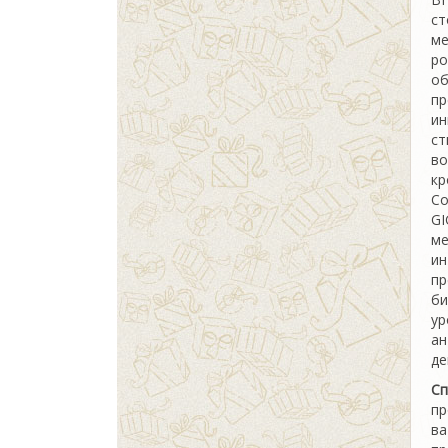
ст
ме
р
о
пр
и
с
в
кр
Со
GI
м
и
п
би
у
ан
де
Сп
пр
ва