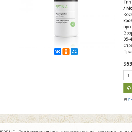
Тип
/ М
Кос
кро
про
Воз
35-4
Стр
Про
56
И
ЕРВЫЕ! Профессиональное синергетическое средство, с од