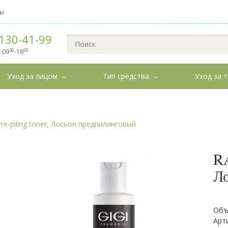
вы
130-41-99
30
00
:
09
-18
Уход за лицом
Тип средства
Уход за 
re-piling toner, Лосьон предпилинговый
RA
Л
Объ
Арт