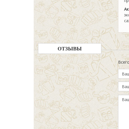
пр
Ак
эк
са
ОТЗЫВЫ
Всег