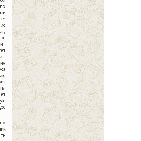
 по
ный
то
ие
ксу
ое
ит
ет
ие.
рия
уса
ию
их
ь,
ает
ую
щее
ием
ник
ать