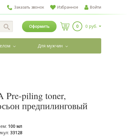
Заказать звонок
Избранное
Войти
0
0 руб.
Оформить
телом
Для мужчин
 Pre-piling toner,
осьон предпилинговый
ем
:
100 мл
икул
:
33128