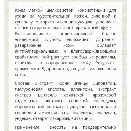
Крем легкой шелковистой консистенции для
ухода за чувствительной кожей, склонной к
куперозу. Ускоряет микроциркуляцию, укрепляет
стенки сосудов и оказывает дренажный эффект.
Восстанавливает водно-липидный баланс
эпидермиса, глубоко увлажняет, устраняет
раздражение кожи, обладает
антибактериальными и влагоудерживающими
свойствами, нейтрализует свободные радикалы,
осветляет и оздоравливает кожу. Результат
применения: Здоровая подтянутая, увлажненная
кожа.
Состав: Экстракт корня иглицы шиповатой,
гиалуроновая кислота, аллантоин, экстракт
листьев центеллы азиатской, дрожжевой
гидролизат, экстракт соцветий календулы,
водорослевый экстракт, пуллулан, аэсциновая и
сериновая аминокислоты, мочевина, пуллулан,
ундекан, стеарат сахарозы, витамин Е.
Применение: Наносить на предварительно