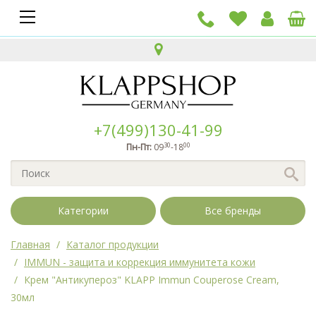
+7(499)130-41-99
30
00
Пн-Пт:
09
-18
Категории
Все бренды
Главная
Каталог продукции
IMMUN - защита и коррекция иммунитета кожи
Крем "Антикупероз" KLAPP Immun Couperose Cream,
30мл