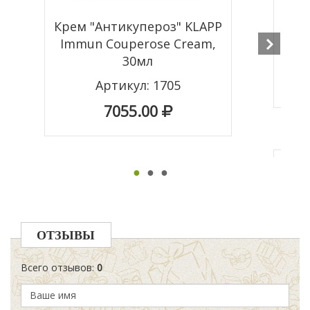
Анти
Крем "Антикупероз" KLAPP
Immun Couperose Cream,
30мл
Артикул: 1705
7055.00
Получ
●
●
●
этими
Стои
ОТЗЫВЫ
=
Всего отзывов
:
0