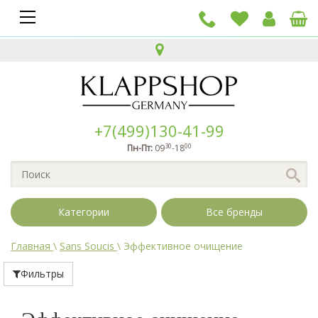
+7(499)130-41-99
30
00
Пн-Пт:
09
-18
Категории
Все бренды
Главная
\
Sans Soucis
\
Эффективное очищение
Фильтры