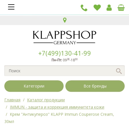
+7(499)130-41-99
30
00
Пн-Пт:
09
-18
Категории
Все бренды
Главная
Каталог продукции
IMMUN - защита и коррекция иммунитета кожи
Крем "Антикупероз" KLAPP Immun Couperose Cream,
30мл