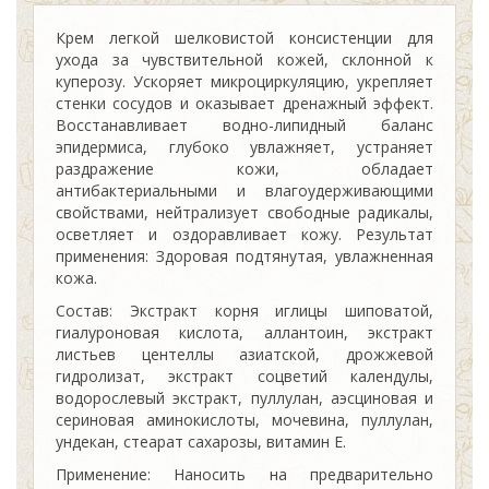
Крем легкой шелковистой консистенции для
ухода за чувствительной кожей, склонной к
куперозу. Ускоряет микроциркуляцию, укрепляет
стенки сосудов и оказывает дренажный эффект.
Восстанавливает водно-липидный баланс
эпидермиса, глубоко увлажняет, устраняет
раздражение кожи, обладает
антибактериальными и влагоудерживающими
свойствами, нейтрализует свободные радикалы,
осветляет и оздоравливает кожу. Результат
применения: Здоровая подтянутая, увлажненная
кожа.
Состав: Экстракт корня иглицы шиповатой,
гиалуроновая кислота, аллантоин, экстракт
листьев центеллы азиатской, дрожжевой
гидролизат, экстракт соцветий календулы,
водорослевый экстракт, пуллулан, аэсциновая и
сериновая аминокислоты, мочевина, пуллулан,
ундекан, стеарат сахарозы, витамин Е.
Применение: Наносить на предварительно