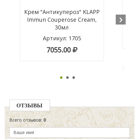
Анти
Крем "Антикупероз" KLAPP
Immun Couperose Cream,
30мл
Артикул: 1705
7055.00
Получ
●
●
●
этими
Стои
ОТЗЫВЫ
=
Всего отзывов
:
0