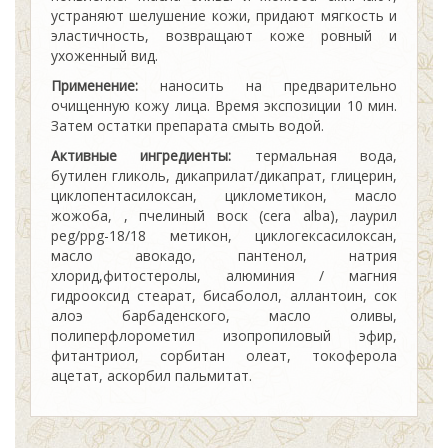
устраняют шелушение кожи, придают мягкость и
эластичность, возвращают коже ровный и
ухоженный вид.
Применение:
наносить на предварительно
очищенную кожу лица. Время экспозиции 10 мин.
Затем остатки препарата смыть водой.
Активные ингредиенты:
термальная вода,
бутилен гликоль, дикаприлат/дикапрат, глицерин,
циклопентасилоксан, циклометикон, масло
жожоба, , пчелиный воск (cera alba), лаурил
peg/ppg-18/18 метикон, циклогексасилоксан,
масло авокадо, пантенол, натрия
хлорид,фитостеролы, алюминия / магния
гидрооксид стеарат, бисаболол, аллантоин, сок
алоэ барбаденского, масло оливы,
полиперфлорометил изопропиловый эфир,
фитантриол, сорбитан олеат, токоферола
ацетат, аскорбил пальмитат.