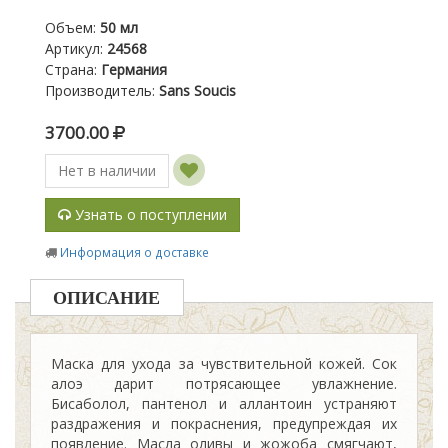
Объем
:
50 мл
Артикул
:
24568
Страна
:
Германия
Производитель
:
Sans Soucis
3700.00
Нет в наличии
Узнать о поступлении
Информация о доставке
ОПИСАНИЕ
Маска для ухода за чувствительной кожей. Сок
алоэ дарит потрясающее увлажнение.
Бисаболол, пантенол и аллантоин устраняют
раздражения и покраснения, предупреждая их
появление. Масла оливы и жожоба смягчают,