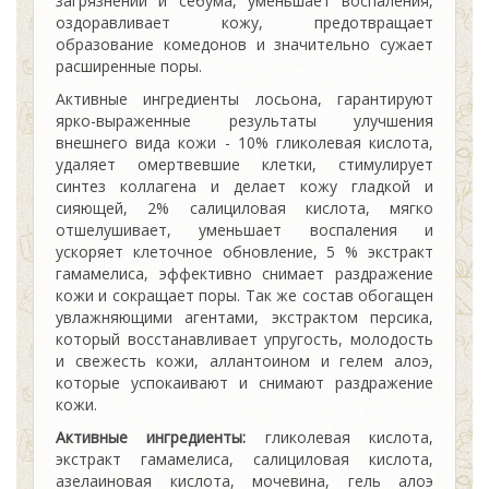
загрязнений и себума, уменьшает воспаления,
оздоравливает кожу, предотвращает
образование комедонов и значительно сужает
расширенные поры.
Активные ингредиенты лосьона, гарантируют
ярко-выраженные результаты улучшения
внешнего вида кожи - 10% гликолевая кислота,
удаляет омертвевшие клетки, стимулирует
синтез коллагена и делает кожу гладкой и
сияющей, 2% салициловая кислота, мягко
отшелушивает, уменьшает воспаления и
ускоряет клеточное обновление, 5 % экстракт
гамамелиса, эффективно снимает раздражение
кожи и сокращает поры. Так же состав обогащен
увлажняющими агентами, экстрактом персика,
который восстанавливает упругость, молодость
и свежесть кожи, аллантоином и гелем алоэ,
которые успокаивают и снимают раздражение
кожи.
Активные ингредиенты:
гликолевая кислота,
экстракт гамамелиса, салициловая кислота,
азелаиновая кислота, мочевина, гель алоэ